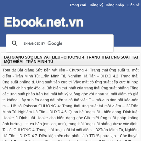
Trang chủ
Đăng ký
Đăng nhập
Liên hệ
BÀI GIẢNG SỨC BỀN VẬT LIỆU - CHƯƠNG 4: TRẠNG THÁI ỨNG SUẤT TẠI
MỘT ĐIỂM - TRẦN MINH TÚ
Tóm tắt Bài giảng Sức bền vật liệu - Chương 4: Trạng thái ứng suất tại một
điểm - Trần Minh Tú: ...rần Minh Tú, Nghiêm Hà Tân – ĐHXD 4.2. Trạng thái
ứng suất phẳng d. Ứng suất tiếp cực trị Vậy: mặt có ứng suất tiếp cực trị hợp
với mặt chính góc 45o. e. Bất biến thứ nhất của trạng thái ứng suất phẳng Tổng
các ứng suất pháp trên hai mặt bất kỳ vuông góc với nhau tại một điểm có giá
trị không ...ây ra biến dạng dài nên ta có thể viết: E – mô-đun đàn hồi kéo-nén
m – Hệ số Poisson CHƯƠNG 4: Trạng thái ứng suất tại một điểm – 23Trần
Minh Tú, Nghiêm Hà Tân – ĐHXD 4.6. Quan hệ ứng suất – biến dạng. Định luật
Hooke  Định luật Hooke cho biến dạng góc Giả thiết ứng suất pháp không
ảnh hưởng ...trị cơ bản (σm; σn; τmn), trạng thái ứng suất phẳng được xác định.
Ta có: CHƯƠNG 4: Trạng thái ứng suất tại một điểm – 32Trần Minh Tú, Nghiêm
Hà Tân – ĐHXD 4.7. Điều kiện bền cho phân tố ở TTƯS phức tạp – Các thuyết