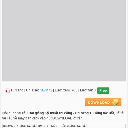
13 trang
|
Chia sẻ:
havih72
| Lượt xem: 705
| Lượt tải: 0
Free
Nội dung tài liệu
Bài giảng Kỹ thuật thi công - Chương 1: Công tác đất
, để tải
tài liệu về máy bạn click vào nút DOWNLOAD ở trên
1CHƯƠNG 1 : CÔNG TÁC ĐẤT Bài 1.1: GIỚI THIỆU VỀCÔNG TÁC ĐẤT
