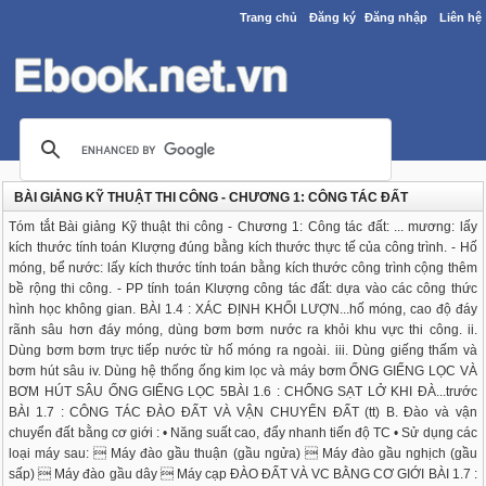
Trang chủ
Đăng ký
Đăng nhập
Liên hệ
BÀI GIẢNG KỸ THUẬT THI CÔNG - CHƯƠNG 1: CÔNG TÁC ĐẤT
Tóm tắt Bài giảng Kỹ thuật thi công - Chương 1: Công tác đất: ... mương: lấy
kích thước tính toán Klượng đúng bằng kích thước thực tế của công trình. - Hố
móng, bể nước: lấy kích thước tính toán bằng kích thước công trình cộng thêm
bề rộng thi công. - PP tính toán Klượng công tác đất: dựa vào các công thức
hình học không gian. BÀI 1.4 : XÁC ĐỊNH KHỐI LƯỢN...hố móng, cao độ đáy
rãnh sâu hơn đáy móng, dùng bơm bơm nước ra khỏi khu vực thi công. ii.
Dùng bơm bơm trực tiếp nước từ hố móng ra ngoài. iii. Dùng giếng thấm và
bơm hút sâu iv. Dùng hệ thống ống kim lọc và máy bơm ỐNG GIẾNG LỌC VÀ
BƠM HÚT SÂU ỐNG GIẾNG LỌC 5BÀI 1.6 : CHỐNG SẠT LỞ KHI ĐÀ...trước
BÀI 1.7 : CÔNG TÁC ĐÀO ĐẤT VÀ VẬN CHUYỂN ĐẤT (tt) B. Đào và vận
chuyển đất bằng cơ giới : • Năng suất cao, đẩy nhanh tiến độ TC • Sử dụng các
loại máy sau:  Máy đào gầu thuận (gầu ngửa)  Máy đào gầu nghịch (gầu
sấp)  Máy đào gầu dây  Máy cạp ĐÀO ĐẤT VÀ VC BẰNG CƠ GIỚI BÀI 1.7 :