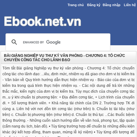
Trang chủ
Đăng ký
Đăng nhập
Liên hệ
BÀI GIẢNG NGHIỆP VỤ THƯ KÝ VĂN PHÒNG - CHƯƠNG 4: TỔ CHỨC
CHUYẾN CÔNG TÁC CHO LÃNH ĐẠO
Tóm tắt Bài giảng Nghiệp vụ thư ký văn phòng - Chương 4: Tổ chức chuyến
công tác cho lãnh đạo: ...iêu, định mức, nhiệm vụ đã giao cho đơn vị bị kiểm tra
- Văn bản về Quy trình hướng dẫn thực hiện nhiệm vụ - Báo cáo của đơn vị bị
kiểm tra trong quá trình thực hiện nhiệm vụ. - Các nội dung để trả lời những
thắc mắc, kiến nghị của đơn vị bị kiểm tra. Tùy mục đích của chuyến cơng tác
m...u ý khi chuẩn bị phương tiện: + Địa điểm cơng tác, + Lịch trình của chuyến
đi. + Số lượng thành viên. + Khả năng tài chính của DN 2. Trường hợp TK đi
cùng a. Liên hệ với nơi đồn tới cơng tác (như trên) b. Chuẩn bị tài liệu (như
trên) c. Chuẩn bị phương tiện (như trên) d. Chuẩn bị thủ tục ...Các thuốc bệnh
thông thường. - Những cuốn sách hướng dẫn về văn hoá, phong tục, tập quán
(cẩm nang du lịch, bản đồ). • Tùy từng trường hợp để chuẩn bị những điều kiện
khác (ký kết hợp đồng, tham quan, mừng lễ kỷ niệm) • Tùy từng đối tượng để