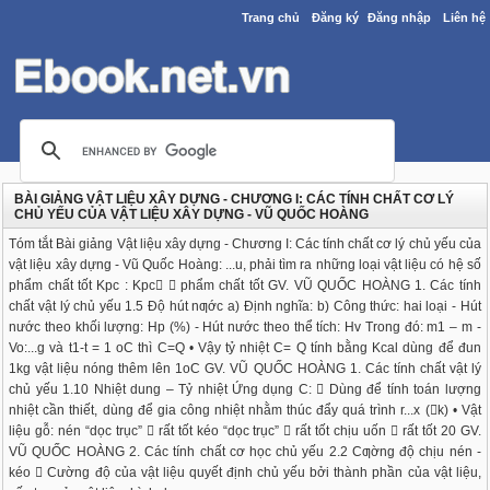
Trang chủ
Đăng ký
Đăng nhập
Liên hệ
BÀI GIẢNG VẬT LIỆU XÂY DỰNG - CHƯƠNG I: CÁC TÍNH CHẤT CƠ LÝ
CHỦ YẾU CỦA VẬT LIỆU XÂY DỰNG - VŨ QUỐC HOÀNG
Tóm tắt Bài giảng Vật liệu xây dựng - Chương I: Các tính chất cơ lý chủ yếu của
vật liệu xây dựng - Vũ Quốc Hoàng: ...u, phải tìm ra những loại vật liệu có hệ số
phẩm chất tốt Kpc : Kpc  phẩm chất tốt GV. VŨ QUỐC HOÀNG 1. Các tính
chất vật lý chủ yếu 1.5 Độ hút nƣớc a) Định nghĩa: b) Công thức: hai loại - Hút
nước theo khối lượng: Hp (%) - Hút nước theo thể tích: Hv Trong đó: m1 – m -
Vo:...g và t1-t = 1 oC thì C=Q • Vậy tỷ nhiệt C= Q tính bằng Kcal dùng để đun
1kg vật liệu nóng thêm lên 1oC GV. VŨ QUỐC HOÀNG 1. Các tính chất vật lý
chủ yếu 1.10 Nhiệt dung – Tỷ nhiệt Ứng dụng C:  Dùng để tính toán lượng
nhiệt cần thiết, dùng để gia công nhiệt nhằm thúc đẩy quá trình r...x (k) • Vật
liệu gỗ: nén “dọc trục”  rất tốt kéo “dọc trục”  rất tốt chịu uốn  rất tốt 20 GV.
VŨ QUỐC HOÀNG 2. Các tính chất cơ học chủ yếu 2.2 Cƣờng độ chịu nén -
kéo  Cường độ của vật liệu quyết định chủ yếu bởi thành phần của vật liệu,