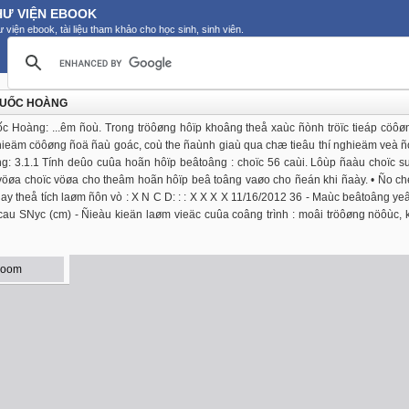
HƯ VIỆN EBOOK
 viện ebook, tài liệu tham khảo cho học sinh, sinh viên.
 QUỐC HOÀNG
ốc Hoàng: ...êm ñoù. Trong tröôøng hôïp khoâng theå xaùc ñònh tröïc tieáp cöô
 nghieäm cöôøng ñoä ñaù goác, coù the ñaùnh giaù qua chæ tieâu thí nghieäm veà 
âng: 3.1.1 Tính deûo cuûa hoãn hôïp beâtoâng : choïc 56 caùi. Lôùp ñaàu choïc s
 vöøa choïc vöøa cho theâm hoãn hôïp beâ toâng vaøo cho ñeán khi ñaày. • Ño c
ay theå tích laøm ñôn vò : X N C D: : : X X X X 11/16/2012 36 - Maùc beâtoâng y
cau SNyc (cm) - Ñieàu kieän laøm vieäc cuûa coâng trình : moâi tröôøng nöôùc,