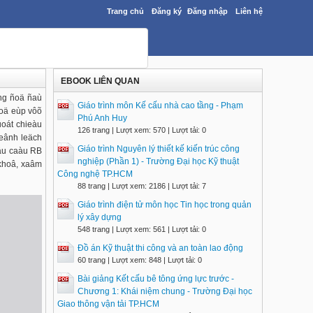
Trang chủ
Đăng ký
Đăng nhập
Liên hệ
EBOOK LIÊN QUAN
øng ñoä ñaù
Giáo trình môn Kế cấu nhà cao tầng - Phạm
ñoä eùp vôõ
Phú Anh Huy
uoát chieàu
126 trang | Lượt xem: 570 | Lượt tải: 0
heânh leäch
Giáo trình Nguyên lý thiết kế kiến trúc công
eâu caàu RB
nghiệp (Phần 1) - Trường Đại học Kỹ thuật
 khoâ, xaâm
Công nghệ TP.HCM
88 trang | Lượt xem: 2186 | Lượt tải: 7
Giáo trình điện tử môn học Tin học trong quản
lý xây dựng
548 trang | Lượt xem: 561 | Lượt tải: 0
Đồ án Kỹ thuật thi công và an toàn lao động
60 trang | Lượt xem: 848 | Lượt tải: 0
Bài giảng Kết cấu bê tông ứng lực trước -
Chương 1: Khái niệm chung - Trường Đại học
Giao thông vận tải TP.HCM