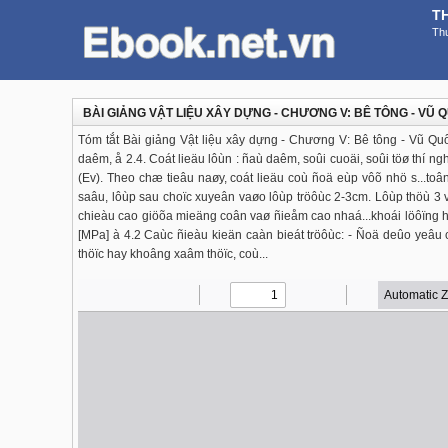
T
Thư
BÀI GIẢNG VẬT LIỆU XÂY DỰNG - CHƯƠNG V: BÊ TÔNG - VŨ
Tóm tắt Bài giảng Vật liệu xây dựng - Chương V: Bê tông - Vũ Qu
daêm, å 2.4. Coát lieäu lôùn : ñaù daêm, soûi cuoäi, soûi töø thí
(Ev). Theo chæ tieâu naøy, coát lieäu coù ñoä eùp vôõ nhö s...to
saâu, lôùp sau choïc xuyeân vaøo lôùp tröôùc 2-3cm. Lôùp thöù 3
chieàu cao giöõa mieäng coân vaø ñieåm cao nhaá...khoái löôïng h
[MPa] à 4.2 Caùc ñieàu kieän caàn bieát tröôùc: - Ñoä deûo yeâu 
thöïc hay khoâng xaâm thöïc, coù...