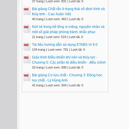
37 trang | Lượt xem: 831 | Lượt tải: 0
Bài giảng Chất rắn ở trạng thái vô định hình và
thủy tinh - Cao Xuân Việt
40 trang | Lượt xem: 463 | Lượt tải: 0
Nứt nẻ trong bê tông xi măng, nguyên nhân và
một số giải pháp phòng tránh, khắc phục
11 trang | Lượt xem: 519 | Lượt tải: 0
Tài liệu hướng dẫn sử dụng ETABS Vr 8.0
134 trang | Lượt xem: 781 | Lượt tải: 0
Giáo trình Điều khiển khí nén và thủy lực -
Chương 5: Các phần tử điều khiển - điều chỉnh
20 trang | Lượt xem: 690 | Lượt tải: 0
Bài giảng Cơ lưu chất - Chương 3: Động học
lưu chất - Lý Hùng Anh
42 trang | Lượt xem: 504 | Lượt tải: 0