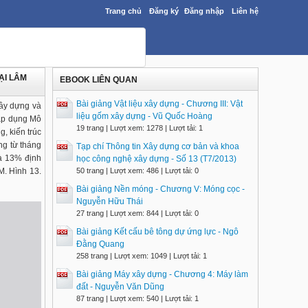
Trang chủ
Đăng ký
Đăng nhập
Liên hệ
ẠI LÂM
EBOOK LIÊN QUAN
Bài giảng Vật liệu xây dựng - Chương III: Vật
xây dựng và
liệu gốm xây dựng - Vũ Quốc Hoàng
 áp dụng Mô
19 trang | Lượt xem: 1278 | Lượt tải: 1
, kiến trúc
ng từ tháng
Tạp chí Thông tin Xây dựng cơ bản và khoa
à 13% định
học công nghệ xây dựng - Số 13 (T7/2013)
M. Hình 13.
50 trang | Lượt xem: 486 | Lượt tải: 0
Bài giảng Nền móng - Chương V: Móng cọc -
Nguyễn Hữu Thái
27 trang | Lượt xem: 844 | Lượt tải: 0
Bài giảng Kết cấu bê tông dự ứng lực - Ngô
Đằng Quang
258 trang | Lượt xem: 1049 | Lượt tải: 1
Bài giảng Máy xây dựng - Chương 4: Máy làm
đất - Nguyễn Văn Dũng
87 trang | Lượt xem: 540 | Lượt tải: 1