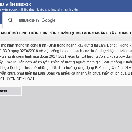
HƯ VIỆN EBOOK
 viện ebook, tài liệu tham khảo cho học sinh, sinh viên.
 NGHỆ MÔ HÌNH THÔNG TIN CÔNG TRÌNH (BIM) TRONG NGÀNH XÂY DỰNG T
mô hình thông tin công trình (BIM) trong ngành xây dựng tại Lâm Đồng: ...động 
Đ-BXD ngày 02/04/2018 về việc công bố danh sách các dự án thực hiện thí điểm
 vận hành công trình giai đoạn 2017-2021: Đầu tư ...át hướng đến là kỹ sư xây dựng
giấy được ưu tiên hơn để khuyến khích số lượng người tham gia. Sau khoảng 2 thá
ồi hợp lệ nhận được từ những...1% định hướng ứng dụng BIM trong 3 năm tới v
 vẫn chưa phát triển tại Lâm Đồng và nhiều cá nhân vẫn chưa thấy lợi ích của BI
– CHUYÊN ĐỀ KHOA H...