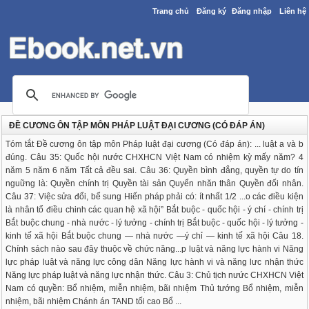
Trang chủ
Đăng ký
Đăng nhập
Liên hệ
ĐỀ CƯƠNG ÔN TẬP MÔN PHÁP LUẬT ĐẠI CƯƠNG (CÓ ĐÁP ÁN)
Tóm tắt Đề cương ôn tập môn Pháp luật đại cương (Có đáp án): ... luật a và b
đúng. Câu 35: Quốc hội nước CHXHCN Việt Nam có nhiệm kỳ mấy năm? 4
năm 5 năm 6 năm Tất cả đều sai. Câu 36: Quyền bình đẳng, quyền tự do tín
nguững là: Quyền chính trị Quyền tài sản Quyển nhăn thân Quyền đối nhân.
Câu 37: Việc sửa đổi, bể sung Hiến pháp phải có: ít nhất 1/2 ...o các điều kiện
là nhân tổ điều chinh các quan hệ xã hội” Bắt buộc - quốc hội - ý chí - chính trị
Bắt buộc chung - nhà nước - lý tưởng - chính trị Bắt buộc - quốc hội - lý tưởng -
kinh tế xã hội Bắt buộc chung — nhà nước —ý chỉ — kinh tế xã hội Câu 18.
Chính sách nào sau đây thuộc về chức năng...p luật và năng lực hành vi Năng
lực pháp luật và năng lực công dân Năng lực hành vi và năng lưc nhận thức
Năng lực pháp luật và năng lực nhận thức. Câu 3: Chủ tịch nưức CHXHCN Việt
Nam có quyền: Bổ nhiệm, miễn nhiệm, bãi nhiệm Thủ tướng Bổ nhiệm, miễn
nhiệm, bãi nhiệm Chánh án TAND tối cao Bổ ...