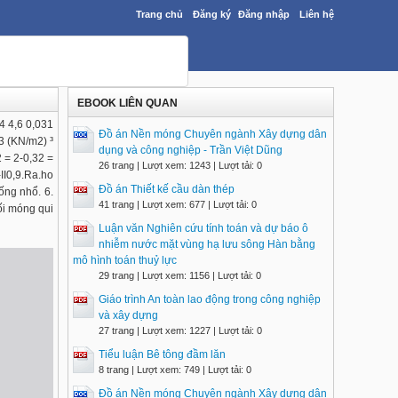
Trang chủ
Đăng ký
Đăng nhập
Liên hệ
EBOOK LIÊN QUAN
4 4,6 0,031
Đồ án Nền móng Chuyên ngành Xây dựng dân
,3 (KN/m2) ³
dụng và công nghiệp - Trần Việt Dũng
2 = 2-0,32 =
26 trang | Lượt xem: 1243 | Lượt tải: 0
I0,9.Ra.ho
Đồ án Thiết kế cầu dàn thép
ống nhổ. 6.
41 trang | Lượt xem: 677 | Lượt tải: 0
ối móng qui
Luận văn Nghiên cứu tính toán và dự báo ô
nhiễm nước mặt vùng hạ lưu sông Hàn bằng
mô hình toán thuỷ lực
29 trang | Lượt xem: 1156 | Lượt tải: 0
Giáo trình An toàn lao động trong công nghiệp
và xây dựng
27 trang | Lượt xem: 1227 | Lượt tải: 0
Tiểu luận Bê tông đầm lăn
8 trang | Lượt xem: 749 | Lượt tải: 0
Đồ án Nền móng Chuyên ngành Xây dựng dân