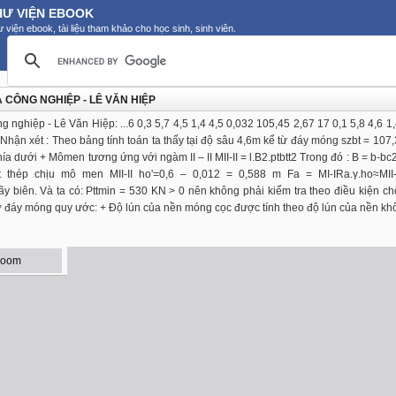
HƯ VIỆN EBOOK
 viện ebook, tài liệu tham khảo cho học sinh, sinh viên.
CÔNG NGHIỆP - LÊ VĂN HIỆP
iệp - Lê Văn Hiệp: ...6 0,3 5,7 4,5 1,4 4,5 0,032 105,45 2,67 17 0,1 5,8 4,6 1,
ún Nhận xét : Theo bảng tính toán ta thấy tại độ sâu 4,6m kể từ đáy móng szbt = 107
phía dưới + Mômen tương ứng với ngàm II – II MII-II = l.B2.ptbtt2 Trong đó : B = b-bc
t thép chịu mô men MII-II ho'=0,6 – 0,012 = 0,588 m Fa = MI-IRa.γ.ho≈MII-I
y biên. Và ta có: Pttmin = 530 KN > 0 nên không phải kiểm tra theo điều kiện ch
 ở đáy móng quy ước: + Độ lún của nền móng cọc được tính theo độ lún của nền kh