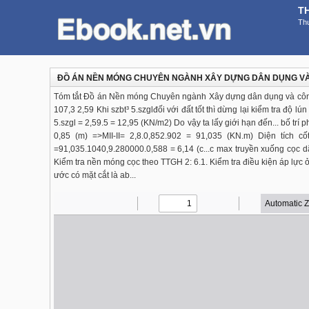
T
Thư
ĐỒ ÁN NỀN MÓNG CHUYÊN NGÀNH XÂY DỰNG DÂN DỤNG VÀ 
Tóm tắt Đồ án Nền móng Chuyên ngành Xây dựng dân dụng và công ngh
107,3 2,59 Khi szbt³ 5.szglđối với đất tốt thì dừng lại kiểm tra độ l
5.szgl = 2,59.5 = 12,95 (KN/m2) Do vậy ta lấy giới hạn đến... bố trí 
0,85 (m) =>MII-II= 2,8.0,852.902 = 91,035 (KN.m) Diện tích cố
=91,035.1040,9.280000.0,588 = 6,14 (c...c max truyền xuống cọc dã
Kiểm tra nền móng cọc theo TTGH 2: 6.1. Kiểm tra điều kiện áp lực
ước có mặt cắt là ab...