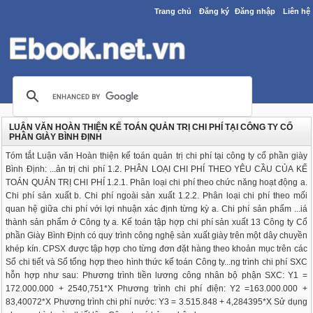
Trang chủ
Đăng ký
Đăng nhập
Liên hệ
LUẬN VĂN HOÀN THIỆN KẾ TOÁN QUẢN TRỊ CHI PHÍ TẠI CÔNG TY CỔ
PHẦN GIÀY BÌNH ĐỊNH
Tóm tắt Luận văn Hoàn thiện kế toán quản trị chi phí tại công ty cổ phần giày
Bình Định: ...ản trị chi phí 1.2. PHÂN LOẠI CHI PHÍ THEO YÊU CẦU CỦA KẾ
TOÁN QUẢN TRỊ CHI PHÍ 1.2.1. Phân loại chi phí theo chức năng hoạt động a.
Chi phí sản xuất b. Chi phí ngoài sản xuất 1.2.2. Phân loại chi phí theo mối
quan hệ giữa chi phí với lợi nhuận xác định từng kỳ a. Chi phí sản phẩm ...iá
thành sản phẩm ở Công ty a. Kế toán tập hợp chi phí sản xuất 13 Công ty Cổ
phần Giày Bình Định có quy trình công nghệ sản xuất giày trên một dây chuyền
khép kín. CPSX được tập hợp cho từng đơn đặt hàng theo khoản mục trên các
Sổ chi tiết và Sổ tổng hợp theo hình thức kế toán Công ty...ng trình chi phí SXC
hỗn hợp như sau: Phương trình tiền lương công nhân bộ phận SXC: Y1 =
172.000.000 + 2540,751*X Phương trình chi phí điện: Y2 =163.000.000 +
83,40072*X Phương trình chi phí nước: Y3 = 3.515.848 + 4,284395*X Sử dụng