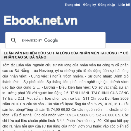
Trang chủ
Đăng ký
Đăng nhập
Liên hệ
LUẬN VĂN NGHIÊN CỨU SỰ HÀI LÒNG CỦA NHÂN VIÊN TẠI CÔNG TY CỔ
PHẦN CAO SU ĐÀ NẴNG
Tóm tắt Luận văn Nghiên cứu sự hài lòng của nhân viên tại công ty cổ phần
cao su Đà Nẵng: ...ủa Herzbeg, rỳt ra những yếu tố tỏc ủộng ủến sự hài lũng
của nhận viờn: - Cụng việc: í nghĩa, trỏch nhiệm. - Sự cụng nhận: Đỏnh giỏ
thành tớch - Sự phỏt triển: Sự thăng tiến, phỏt triển nghề nghiệp, chớnh sỏch
ủào tạo của cụng ty … - Lương - Điều kiện làm việc: Cơ sở vật chất, sự an
to...ưởng phạt ủối với người lao ủộng 2.6. TèNH HèNH TÀI CHÍNH CỦA CễNG
TY Bảng 2.11: Một số chỉ tiờu phõn tớch cơ bản STT Chỉ tiờu Đvt Năm 2009
Năm 2010 Cơ cấu tài sản - Tài sản cố ủịnh/Tổng tài sản % 25,10 30,18 1 - Tài
sản lưu ủộng/Tổng tài sản % 74,90 69,82 Cơ cấu nguồn vốn - ... chuẩn phõn
tớch. Yếu tố sự hài lũng của nhõn viờn: KMO= 0.500> 0.5, Sig.= 0.000 0.5. Cỏc
chỉ tiờu ủạt tiờu chuẩn phõn tớch. 3.4.4. Phõn tớch hồi quy -20- Kết quả hồi quy
cho ra hàm hồi quy của sự hài lũng của nhõn viờn phụ thuộc vào cỏc biến số