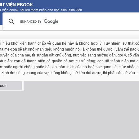
HƯ VIỆN EBOOK
 viện ebook, tài liệu tham khảo cho học sinh, sinh viên.
ời hiệu khởi kiện tranh chấp về quan hệ này là không hợp lý. Tuy nhiên, sự thật có
 cha mẹ-con sẽ rất khó khăn (nếu không muốn nói là không thể được). Làm thế nào 
uyền của cha mẹ, từ sự dẫn dắt chủ động, trực tiếp sang hướng dẫn, gợi ý, cố vấn, 
h niên: con đã thành niên có quyền có nơi cư trú riêng; con đã thành niên mà gâ
 vợ hoặc người chồng hoặc bà con thân thích của họ hoặc cơ quan, tổ chức nhắc 
n định đời sống chung của vợ chồng không thể kéo dài được, thì phải căn cứ vào...