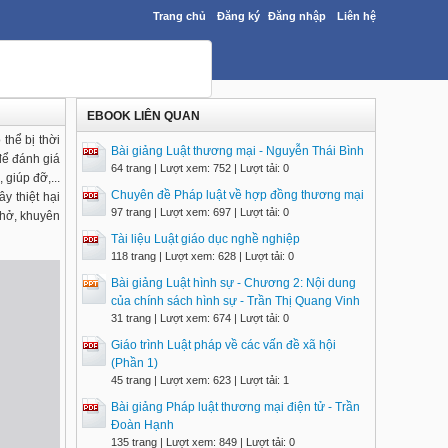
Trang chủ
Đăng ký
Đăng nhập
Liên hệ
EBOOK LIÊN QUAN
 thể bị thời
Bài giảng Luật thương mại - Nguyễn Thái Bình
để đánh giá
64 trang | Lượt xem: 752 | Lượt tải: 0
giúp đỡ,...
Chuyên đề Pháp luật về hợp đồng thương mại
y thiệt hại
97 trang | Lượt xem: 697 | Lượt tải: 0
nhở, khuyên
Tài liệu Luật giáo dục nghề nghiệp
118 trang | Lượt xem: 628 | Lượt tải: 0
Bài giảng Luật hình sự - Chương 2: Nội dung
của chính sách hình sự - Trần Thị Quang Vinh
31 trang | Lượt xem: 674 | Lượt tải: 0
Giáo trình Luật pháp về các vấn đề xã hội
(Phần 1)
45 trang | Lượt xem: 623 | Lượt tải: 1
Bài giảng Pháp luật thương mại điện tử - Trần
Đoàn Hạnh
135 trang | Lượt xem: 849 | Lượt tải: 0