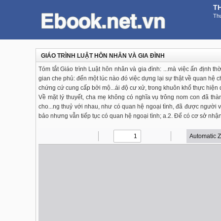
T
Thư
GIÁO TRÌNH LUẬT HÔN NHÂN VÀ GIA ĐÌNH
Tóm tắt Giáo trình Luật hôn nhân và gia đình: ...mà việc ấn định th
gian che phủ: đến một lúc nào đó việc dựng lại sự thật về quan hệ
chứng cứ cung cấp bởi mộ...ái độ cư xử, trong khuôn khổ thực hiện q
Về mặt lý thuyết, cha mẹ không có nghĩa vụ trông nom con đã thàn
cho...ng thuỷ với nhau, như có quan hệ ngoại tình, đã được người
bảo nhưng vẫn tiếp tục có quan hệ ngoại tình; a.2. Để có cơ sở nhậ